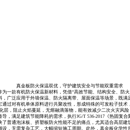
真金板防火保温双优，守护建筑安全与节能双重需求
一款有机防火保温新材料，凭借“高效节能、结构安全、防火
料，广泛应用于外墙保温、防火隔离带、屋面保温等场景，既满
它通过对有机单体原料进行共聚改性，形成特殊的可发粒子技术
形成碳化层，阻止火焰蔓延，无熔融滴落物，能有效减少二次火灾
满足建筑节能降耗的需求，执行JG/T 536-2017《热固
了普通泡沫板、挤塑板防火性能不足的痛点，尤其适合高层建筑
铺设，无需复杂工艺，大幅缩短施工周期。此外，真金板化学性