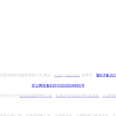
甘肃同顺保温建材有限公司 网址：
www.gstsbw.com
备案号：
陇ICP备2023
甘公网安备62010202004685号
公司专注生产
墙体保温材料的厂家
，
批发定做价格合理的泡沫板
，
xps挤塑
肃真金板厂家
，
甘肃挤塑板厂家
，
兰州泡沫板
，
兰州聚苯乙烯泡沫板
，
兰