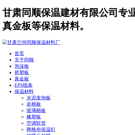
甘肃同顺保温建材有限公司专业
真金板等保温材料。
首页
关于同顺
泡沫板
挤塑板
真金板
EPS线条
保温材料
水泥发泡板
岩棉板
玻璃棉板
橡塑板
空调软管
网格布保温钉