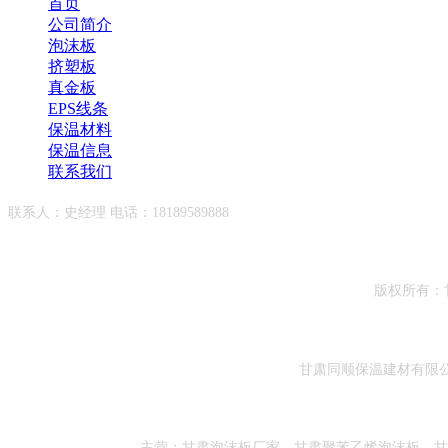
首页
公司简介
泡沫板
挤塑板
真金板
EPS线条
保温材料
保温信息
联系我们
联系人：史经理 电话：18189589888
版权所有：
甘肃同顺保温建材有限
主营：
甘肃泡沫板厂家
，
甘肃聚苯乙烯泡沫板
，
甘