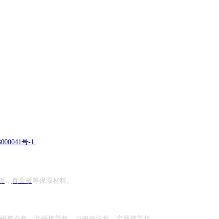
000041号-1
板
，
真金板
等保温材料。
州真金板
，
兰州挤塑板
，
白银
泡沫板
，
定西
挤塑板