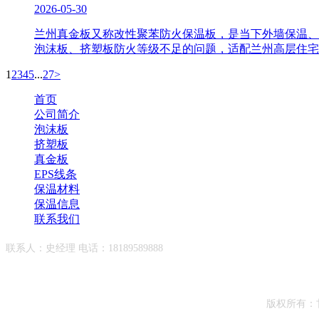
2026-05-30
兰州真金板又称改性聚苯防火保温板，是当下外墙保温、
泡沫板、挤塑板防火等级不足的问题，适配兰州高层住宅
1
2
3
4
5
...
27
>
首页
公司简介
泡沫板
挤塑板
真金板
EPS线条
保温材料
保温信息
联系我们
联系人：史经理 电话：18189589888
版权所有：