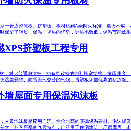
外墙防火保温专用板材
别于普通泡沫板、挤塑板，板材达到A级防火标准，遇火不燃、
时保留了轻质、保温、隔热的优势，导热系数低，保温节能效
XPS挤塑板工程专用
建材，对比普通泡沫板，拥有更致密的闭孔蜂窝结构，抗压强度
夜温差悬殊、雨雪天气交替的气候，挤塑板凭借优异的耐冻融、
外墙屋面专用保温泡沫板
，甘肃泡沫板是应用广泛、性价比高的基础保温建材。泡沫板又
差大、冬季严寒的气候特点，广泛用于住宅建筑、厂房库房、市