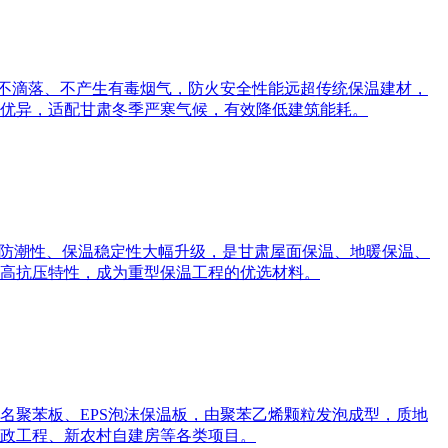
不滴落、不产生有毒烟气，防火安全性能远超传统保温建材，
果优异，适配甘肃冬季严寒气候，有效降低建筑能耗。
、防潮性、保温稳定性大幅升级，是甘肃屋面保温、地暖保温、
高抗压特性，成为重型保温工程的优选材料。
名聚苯板、EPS泡沫保温板，由聚苯乙烯颗粒发泡成型，质地
政工程、新农村自建房等各类项目。