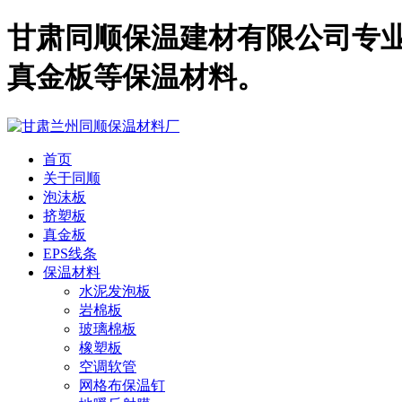
甘肃同顺保温建材有限公司专业
真金板等保温材料。
首页
关于同顺
泡沫板
挤塑板
真金板
EPS线条
保温材料
水泥发泡板
岩棉板
玻璃棉板
橡塑板
空调软管
网格布保温钉