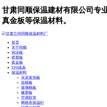
甘肃同顺保温建材有限公司专业
真金板等保温材料。
首页
关于同顺
泡沫板
挤塑板
真金板
EPS线条
保温材料
水泥发泡板
岩棉板
玻璃棉板
橡塑板
空调软管
网格布保温钉