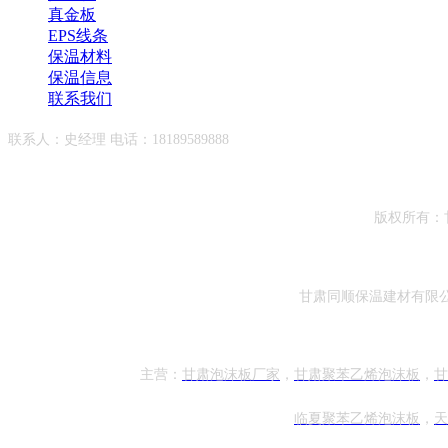
真金板
EPS线条
保温材料
保温信息
联系我们
联系人：史经理 电话：18189589888
版权所有：
甘肃同顺保温建材有限
主营：
甘肃泡沫板厂家
，
甘肃聚苯乙烯泡沫板
，
甘
临夏
聚苯乙烯泡沫板
，
天