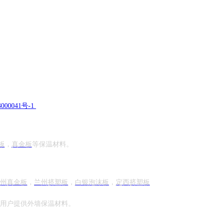
000041号-1
板
，
真金板
等保温材料。
州真金板
，
兰州挤塑板
，
白银
泡沫板
，
定西
挤塑板
大用户提供外墙保温材料。