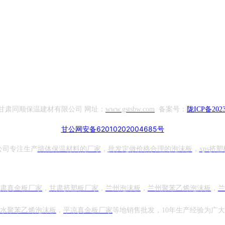
甘肃同顺保温建材有限公司 网址：
www.gstsbw.com
备案号：
陇ICP备2023
甘公网安备62010202004685号
公司专注生产
墙体保温材料的厂家
，
批发定做价格合理的泡沫板
，
xps挤塑
肃真金板厂家
，
甘肃挤塑板厂家
，
兰州泡沫板
，
兰州聚苯乙烯泡沫板
，
兰
水
聚苯乙烯泡沫板
，
平凉
真金板厂家
等地销售批发，10年生产经验为广