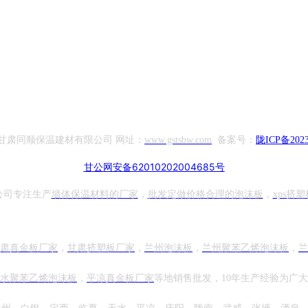
甘肃同顺保温建材有限公司 网址：
www.gstsbw.com
备案号：
陇ICP备2023
甘公网安备62010202004685号
公司专注生产
墙体保温材料的厂家
，
批发定做价格合理的泡沫板
，
xps挤塑
肃真金板厂家
，
甘肃挤塑板厂家
，
兰州泡沫板
，
兰州聚苯乙烯泡沫板
，
兰
水
聚苯乙烯泡沫板
，
平凉
真金板厂家
等地销售批发，10年生产经验为广