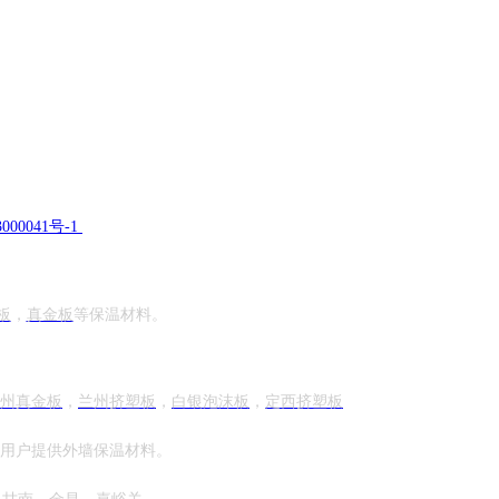
000041号-1
板
，
真金板
等保温材料。
州真金板
，
兰州挤塑板
，
白银
泡沫板
，
定西
挤塑板
大用户提供外墙保温材料。