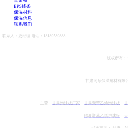
真金板
EPS线条
保温材料
保温信息
联系我们
联系人：史经理 电话：18189589888
版权所有：
甘肃同顺保温建材有限
主营：
甘肃泡沫板厂家
，
甘肃聚苯乙烯泡沫板
，
甘
临夏
聚苯乙烯泡沫板
，
天