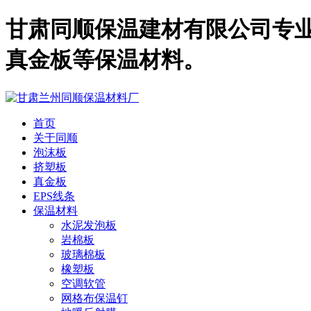
甘肃同顺保温建材有限公司专业
真金板等保温材料。
首页
关于同顺
泡沫板
挤塑板
真金板
EPS线条
保温材料
水泥发泡板
岩棉板
玻璃棉板
橡塑板
空调软管
网格布保温钉